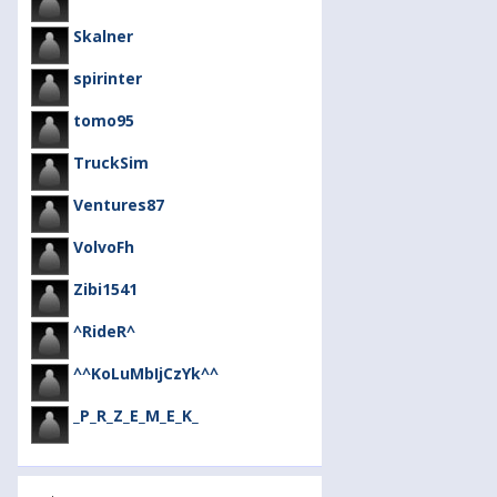
Skalner
spirinter
tomo95
TruckSim
Ventures87
VolvoFh
Zibi1541
^RideR^
^^KoLuMbIjCzYk^^
_P_R_Z_E_M_E_K_