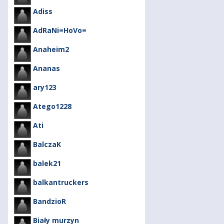
Adiss
AdRaNi=HoVo=
Anaheim2
Ananas
ary123
Atego1228
Ati
BalczaK
balek21
balkantruckers
BandzioR
Biały murzyn