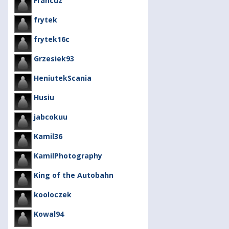
Francuz
frytek
frytek16c
Grzesiek93
HeniutekScania
Husiu
jabcokuu
Kamil36
KamilPhotography
King of the Autobahn
kooloczek
Kowal94