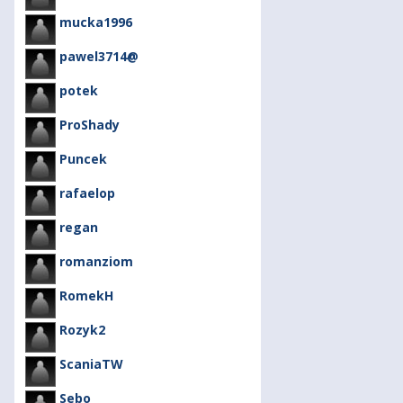
mucka1996
pawel3714@
potek
ProShady
Puncek
rafaelop
regan
romanziom
RomekH
Rozyk2
ScaniaTW
Sebo