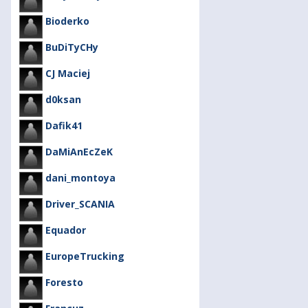
Bioderko
BuDiTyCHy
CJ Maciej
d0ksan
Dafik41
DaMiAnEcZeK
dani_montoya
Driver_SCANIA
Equador
EuropeTrucking
Foresto